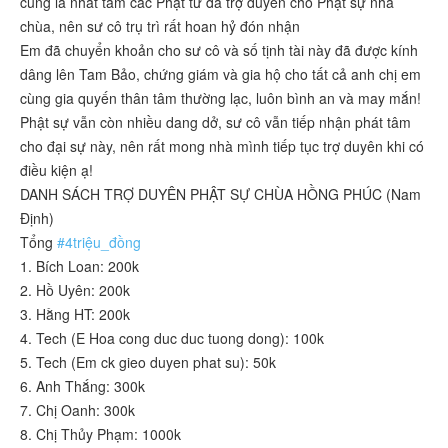
cũng là nhất tâm các Phật tử đã trợ duyên cho Phật sự nhà
chùa, nên sư cô trụ trì rất hoan hỷ đón nhận
Em đã chuyển khoản cho sư cô và số tịnh tài này đã được kính
dâng lên Tam Bảo, chứng giám và gia hộ cho tất cả anh chị em
cùng gia quyến thân tâm thường lạc, luôn bình an và may mắn!
Phật sự vẫn còn nhiều dang dở, sư cô vẫn tiếp nhận phát tâm
cho đại sự này, nên rất mong nhà mình tiếp tục trợ duyên khi có
điều kiện ạ!
DANH SÁCH TRỢ DUYÊN PHẬT SỰ CHÙA HỒNG PHÚC (Nam
Định)
Tổng
#4triệu_đồng
1. Bích Loan: 200k
2. Hồ Uyên: 200k
3. Hằng HT: 200k
4. Tech (E Hoa cong duc duc tuong dong): 100k
5. Tech (Em ck gieo duyen phat su): 50k
6. Anh Thắng: 300k
7. Chị Oanh: 300k
8. Chị Thủy Phạm: 1000k