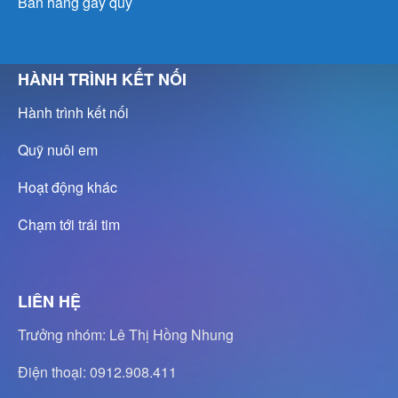
Bán hàng gây quỹ
HÀNH TRÌNH KẾT NỐI
Hành trình kết nối
Quỹ nuôi em
Hoạt động khác
Chạm tới trái tim
LIÊN HỆ
Trưởng nhóm: Lê Thị Hồng Nhung
Điện thoại: 0912.908.411