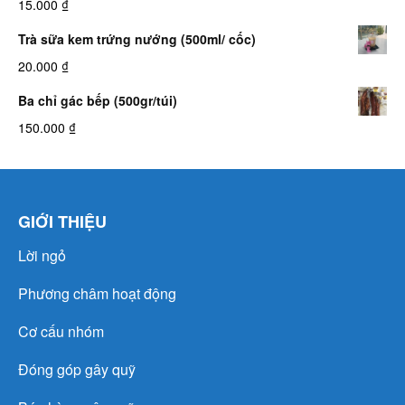
15.000
₫
Trà sữa kem trứng nướng (500ml/ cốc)
20.000
₫
Ba chỉ gác bếp (500gr/túi)
150.000
₫
GIỚI THIỆU
Lời ngỏ
Phương châm hoạt động
Cơ cấu nhóm
Đóng góp gây quỹ