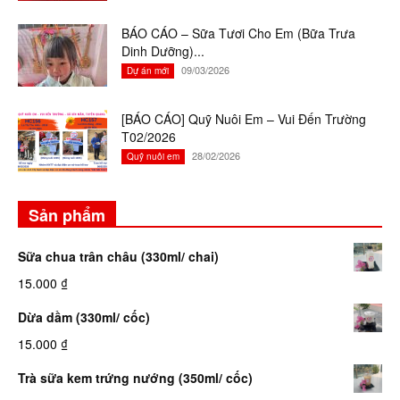
BÁO CÁO – Sữa Tươi Cho Em (Bữa Trưa
Dinh Dưỡng)...
09/03/2026
Dự án mới
[BÁO CÁO] Quỹ Nuôi Em – Vui Đến Trường
T02/2026
28/02/2026
Quỹ nuôi em
Sản phẩm
Sữa chua trân châu (330ml/ chai)
15.000
₫
Dừa dầm (330ml/ cốc)
15.000
₫
Trà sữa kem trứng nướng (350ml/ cốc)