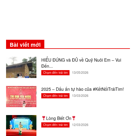
Bài viết mới
HIỂU ĐÚNG và ĐỦ về Quỹ Nuôi Em – Vui
Đến...
13/05/2026
Chạm đến trái tim
2025 – Dấu ấn tự hào của #KếtNốiTráiTim!
13/03/2026
Chạm đến trái tim
Lòng Biết Ơn
12/03/2026
Chạm đến trái tim