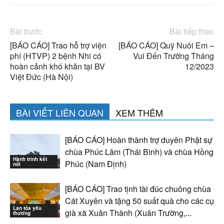
Bài trước
Bài tiếp theo
[BÁO CÁO] Trao hỗ trợ viện
[BÁO CÁO] Quỹ Nuôi Em –
phí (HTVP) 2 bệnh Nhi có
Vui Đến Trường Tháng
hoàn cảnh khó khăn tại BV
12/2023
Việt Đức (Hà Nội)
BÀI VIẾT LIÊN QUAN
XEM THÊM
[BÁO CÁO] Hoàn thành trợ duyên Phật sự
chùa Phúc Lâm (Thái Bình) và chùa Hồng
Hành trình kết
Phúc (Nam Định)
nối
[BÁO CÁO] Trao tịnh tài đúc chuông chùa
Cát Xuyên và tặng 50 suất quà cho các cụ
Lan tỏa yêu
già xã Xuân Thành (Xuân Trường,...
thương