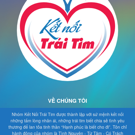
VỀ CHÚNG TÔI
Nhóm Kết Nối Trái Tim được thành lập với sứ mệnh kết nối
những tấm lòng nhân ái, những trái tim biết chia sẻ tình yêu
thương để lan tỏa tinh thần “Hạnh phúc là biết cho đi”. Tôn chỉ
hành động của nhóm là Tình Nguyện - Từ Tâm - Có Trách