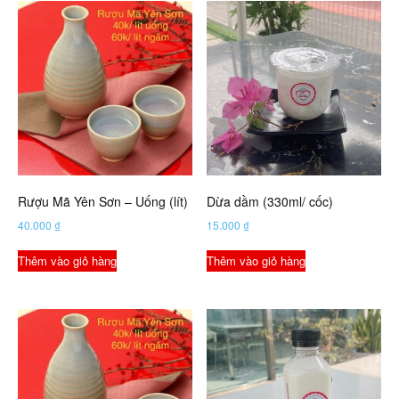
Rượu Mã Yên Sơn – Uống (lít)
Dừa dầm (330ml/ cốc)
40.000
₫
15.000
₫
Thêm vào giỏ hàng
Thêm vào giỏ hàng