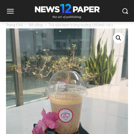
Trang Chủ
Đồ uống
Trà sữa kem trứng nướng (350ml/ cốc)