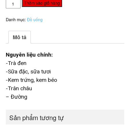
Trà
Thêm vào giỏ hàng
sữa
kem
Danh mục:
Đồ uống
trứng
nướng
(350ml/
Mô tả
cốc)
số
lượng
Nguyên liệu chính:
-Trà đen
-Sữa đặc, sữa tươi
-Kem trứng, kem béo
-Trân châu
– Đường
Sản phẩm tương tự