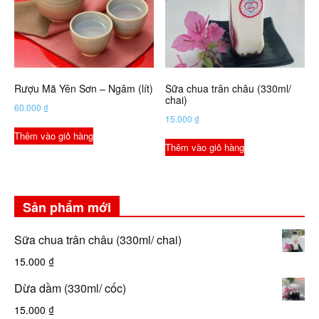
Rượu Mã Yên Sơn – Ngâm (lít)
Sữa chua trân châu (330ml/
chai)
60.000
₫
15.000
₫
Thêm vào giỏ hàng
Thêm vào giỏ hàng
Sản phẩm mới
Sữa chua trân châu (330ml/ chai)
15.000
₫
Dừa dầm (330ml/ cốc)
15.000
₫