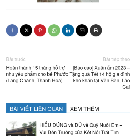
Bài trước
Bài tiếp theo
Hoàn thành 15 tháng hỗ trợ
[Báo cáo] Xuân ấm 2023 –
nhu yếu phẩm cho bé Phước
Tặng quà Tết 14 hộ gia đình
(Lang Chánh, Thanh Hoá)
khó khăn tại Văn Bàn, Lào
Cai
BÀI VIẾT LIÊN QUAN
XEM THÊM
HIỂU ĐÚNG và ĐỦ về Quỹ Nuôi Em –
Vui Đến Trường của Kết Nối Trái Tim