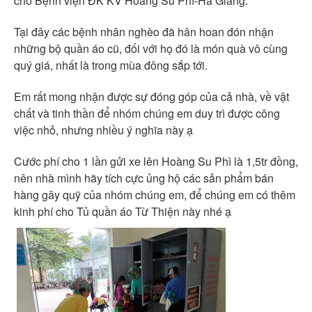
cho Bệnh viện ĐK KV Hoàng Su Phì-Hà Giang.
Tại đây các bệnh nhân nghèo đã hân hoan đón nhận
những bộ quần áo cũ, đối với họ đó là món quà vô cùng
quý giá, nhất là trong mùa đông sắp tới.
Em rất mong nhận được sự đóng góp của cả nhà, về vật
chất và tinh thần để nhóm chúng em duy trì được công
việc nhỏ, nhưng nhiều ý nghĩa này ạ
Cước phí cho 1 lần gửi xe lên Hoàng Su Phì là 1,5tr đồng,
nên nhà mình hãy tích cực ủng hộ các sản phẩm bán
hàng gây quỹ của nhóm chúng em, để chúng em có thêm
kinh phí cho Tủ quần áo Từ Thiện này nhé ạ