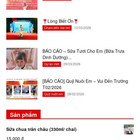
Lòng Biết Ơn
12/03/2026
Chạm đến trái tim
BÁO CÁO – Sữa Tươi Cho Em (Bữa Trưa
Dinh Dưỡng)...
09/03/2026
Dự án mới
[BÁO CÁO] Quỹ Nuôi Em – Vui Đến Trường
T02/2026
28/02/2026
Quỹ nuôi em
Sản phẩm
Sữa chua trân châu (330ml/ chai)
15.000
₫