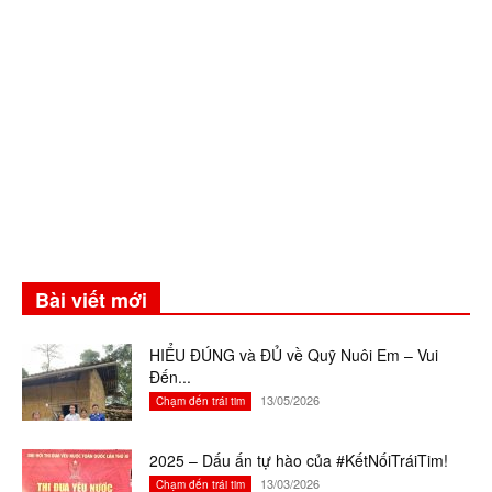
Bài viết mới
HIỂU ĐÚNG và ĐỦ về Quỹ Nuôi Em – Vui
Đến...
13/05/2026
Chạm đến trái tim
2025 – Dấu ấn tự hào của #KếtNốiTráiTim!
13/03/2026
Chạm đến trái tim