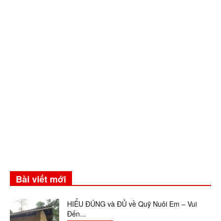
Bài viết mới
HIỂU ĐÚNG và ĐỦ về Quỹ Nuôi Em – Vui
Đến...