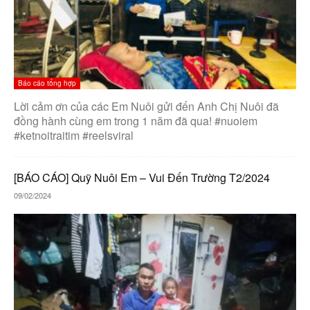
Báo cáo tổng hợp
Lời cảm ơn của các Em Nuôi gửi đến Anh Chị Nuôi đã
đồng hành cùng em trong 1 năm đã qua! #nuoiem
#ketnoitraitim #reelsviral
[BÁO CÁO] Quỹ Nuôi Em – Vui Đến Trường T2/2024
09/02/2024