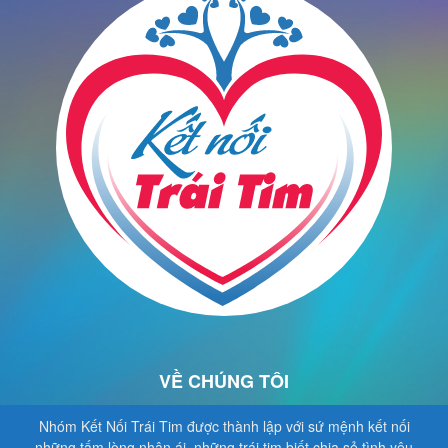
VỀ CHÚNG TÔI
Nhóm Kết Nối Trái Tim được thành lập với sứ mệnh kết nối
những tấm lòng nhân ái, những trái tim biết chia sẻ tình yêu