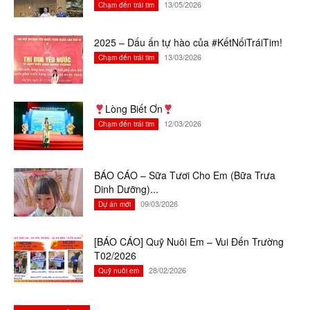
13/05/2026
Chạm đến trái tim
2025 – Dấu ấn tự hào của #KếtNốiTráiTim!
13/03/2026
Chạm đến trái tim
Lòng Biết Ơn
12/03/2026
Chạm đến trái tim
BÁO CÁO – Sữa Tươi Cho Em (Bữa Trưa
Dinh Dưỡng)...
09/03/2026
Dự án mới
[BÁO CÁO] Quỹ Nuôi Em – Vui Đến Trường
T02/2026
28/02/2026
Quỹ nuôi em