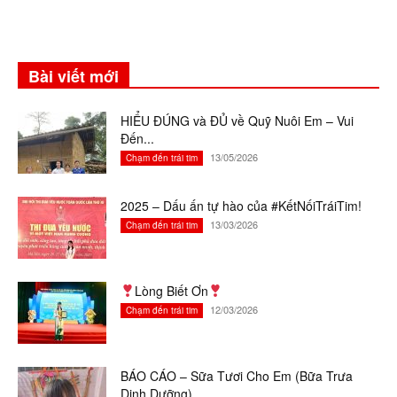
Bài viết mới
HIỂU ĐÚNG và ĐỦ về Quỹ Nuôi Em – Vui
Đến...
13/05/2026
Chạm đến trái tim
2025 – Dấu ấn tự hào của #KếtNốiTráiTim!
13/03/2026
Chạm đến trái tim
Lòng Biết Ơn
12/03/2026
Chạm đến trái tim
BÁO CÁO – Sữa Tươi Cho Em (Bữa Trưa
Dinh Dưỡng)...