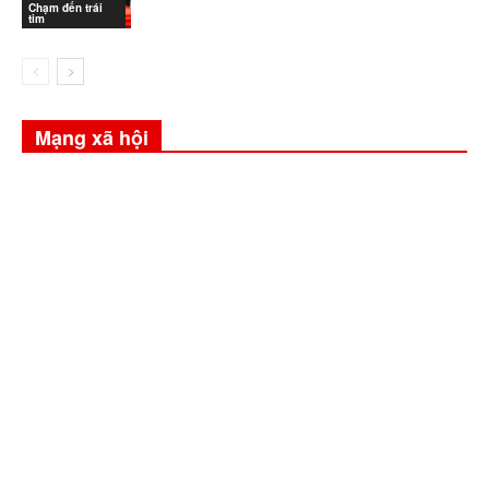
Chạm đến trái
tim
Mạng xã hội