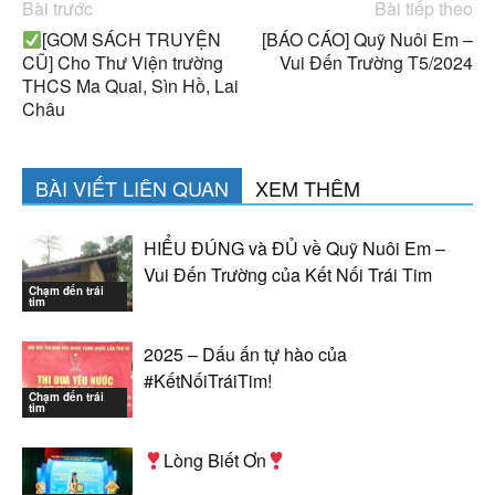
Bài trước
Bài tiếp theo
[GOM SÁCH TRUYỆN
[BÁO CÁO] Quỹ Nuôi Em –
CŨ] Cho Thư Viện trường
Vui Đến Trường T5/2024
THCS Ma Quai, Sìn Hồ, Lai
Châu
BÀI VIẾT LIÊN QUAN
XEM THÊM
HIỂU ĐÚNG và ĐỦ về Quỹ Nuôi Em –
Vui Đến Trường của Kết Nối Trái Tim
Chạm đến trái
tim
2025 – Dấu ấn tự hào của
#KếtNốiTráiTim!
Chạm đến trái
tim
Lòng Biết Ơn