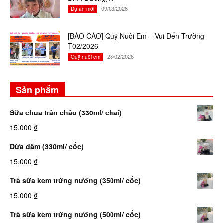
09/03/2026
Dự án mới
[BÁO CÁO] Quỹ Nuôi Em – Vui Đến Trường
T02/2026
28/02/2026
Quỹ nuôi em
Sản phẩm
Sữa chua trân châu (330ml/ chai)
15.000
₫
Dừa dầm (330ml/ cốc)
15.000
₫
Trà sữa kem trứng nướng (350ml/ cốc)
15.000
₫
Trà sữa kem trứng nướng (500ml/ cốc)